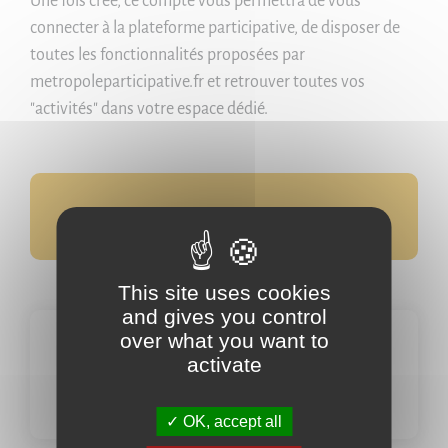
Une fois créé, ce compte vous permettra de vous
connecter à la plateforme participative, de disposer de
toutes les fonctionnalités proposées par
metropoleparticipative.fr et retrouver toutes vos
"activités" dans votre espace dédié.
Avec IZIICI c'est facile, laissez-vous guider !
This site uses cookies
and gives you control
over what you want to
Connexion
activate
Je me connecte avec IZIICI
OK, accept all